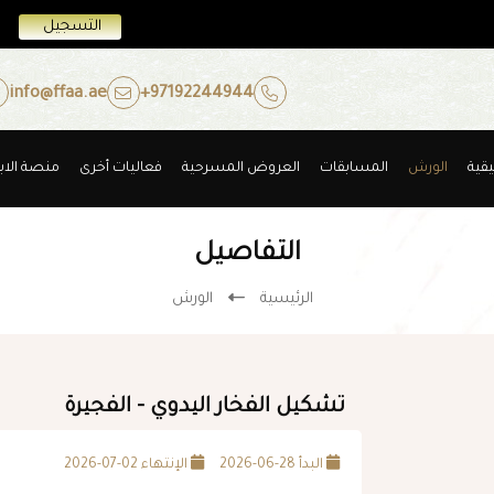
التسجيل
info@ffaa.ae
+97192244944
يقية
الورش
المسابقات
العروض المسرحية
فعاليات أخرى
منصة الابت
التفاصيل
الرئيسية
الورش
تشكيل الفخار اليدوي - الفجيرة
البدأ 28-06-2026
الإنتهاء 02-07-2026