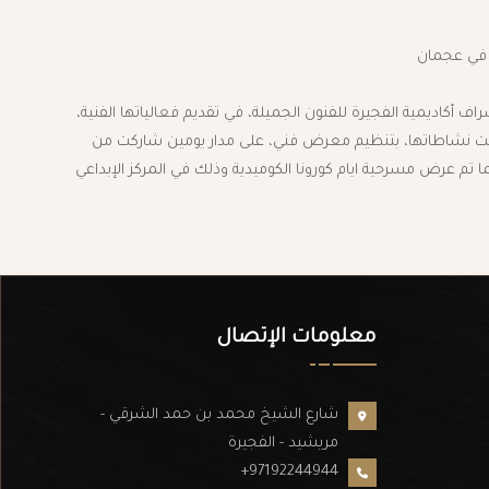
راف أكاديمية الفجيرة للفنون الجميلة، في تقديم فعالياتها الفنية،
ت نشاطاتها، بتنظيم معرض فني، على مدار يومين شاركت من
ا تم عرض مسرحية ايام كورونا الكوميدية وذلك في المركز الإبداعي
معلومات الإتصال
شارع الشيخ محمد بن حمد الشرقي -
مريشيد - الفجيرة
+97192244944