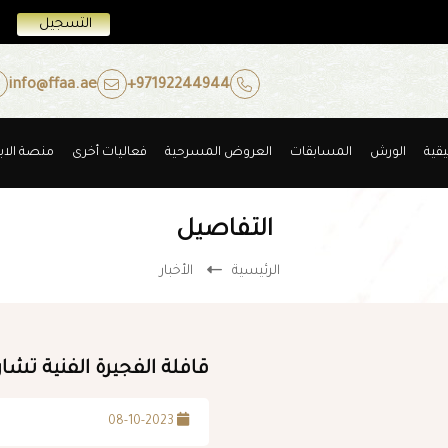
التسجيل
info@ffaa.ae
+97192244944
يقية
الورش
المسابقات
العروض المسرحية
فعاليات أخرى
منصة الابت
التفاصيل
الرئيسية
الأخبار
08-10-2023