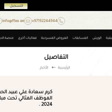
التسجيل
info@ffaa.ae
+97192244944
يقية
الورش
المسابقات
العروض المسرحية
فعاليات أخرى
منصة الابت
التفاصيل
الرئيسية
الأخبار
كرم سعادة علي عبيد الحفي
الموظف المثالي تحت مبا
2024 .