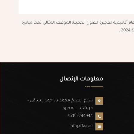
م أكاديمية الفجيرة للفنون الجميلة الموظف المثالي تحت مبادرة
 .
معلومات الإتصال
شارع الشيخ محمد بن حمد الشرقي -
مريشيد - الفجيرة
+97192244944
info@ffaa.ae